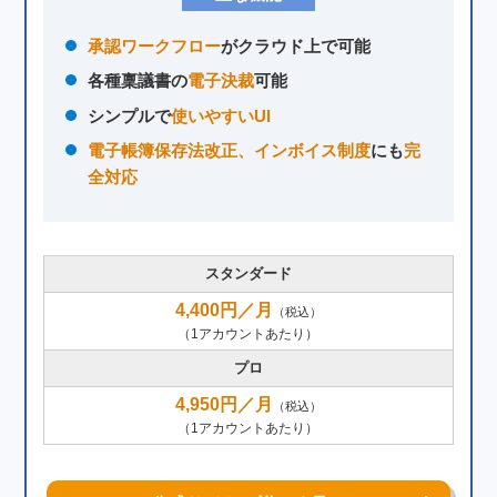
承認ワークフロー
がクラウド上で可能
各種稟議書の
電子決裁
可能
シンプルで
使いやすいUI
電子帳簿保存法改正、インボイス制度
にも
完
全対応
スタンダード
4,400円／月
（税込）
（1アカウントあたり）
プロ
4,950円／月
（税込）
（1アカウントあたり）