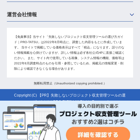
運営会社情報
【免責事項】
当サイト「失敗しないプロジェクト収支管理ツールの選び方ガイ
ド｜PRO-TATSU」は2022年8月時点に、調査した内容をもとに作成していま
す。 当サイトで掲載している価格表示はすべて「税込」になります。誤りのな
い情報掲載を心掛けていますが、詳しい情報は必ず各社公式HPに直接ご確認く
ださい。 また、サイト内で使用している画像、システム情報の機能、価格等は
2022年8月調査時点のものを引用・参照しているため、掲載元の情報変更・削
除により確認できなくなる場合があります。
無断転用禁止（Unauthorized copying prohibited.）
Copyright (C)
失敗しないプロジェクト収支管理ツールの選
び方ガイド｜PRO-TATSU
All Rights Reserved.