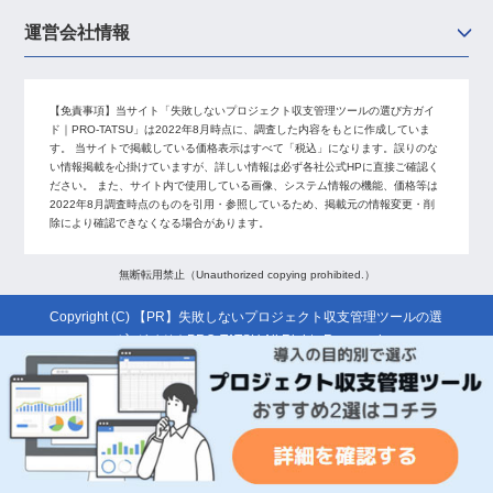
運営会社情報
【免責事項】
当サイト「失敗しないプロジェクト収支管理ツールの選び方ガイ
ド｜PRO-TATSU」は2022年8月時点に、調査した内容をもとに作成していま
す。 当サイトで掲載している価格表示はすべて「税込」になります。誤りのな
い情報掲載を心掛けていますが、詳しい情報は必ず各社公式HPに直接ご確認く
ださい。 また、サイト内で使用している画像、システム情報の機能、価格等は
2022年8月調査時点のものを引用・参照しているため、掲載元の情報変更・削
除により確認できなくなる場合があります。
無断転用禁止（Unauthorized copying prohibited.）
Copyright (C)
失敗しないプロジェクト収支管理ツールの選
び方ガイド｜PRO-TATSU
All Rights Reserved.